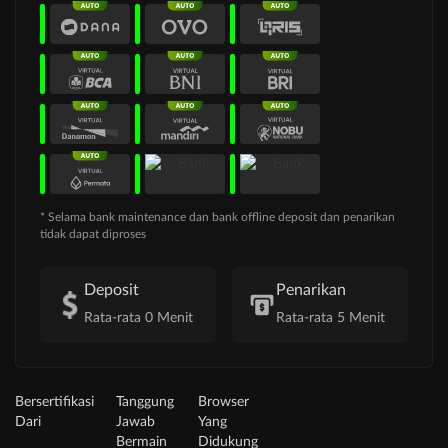
* Selama bank maintenance dan bank offline deposit dan penarikan
tidak dapat diproses
Deposit
Penarikan
Rata-rata 0 Menit
Rata-rata 5 Menit
Bersertifikasi
Tanggung
Browser
Dari
Jawab
Yang
Bermain
Didukung