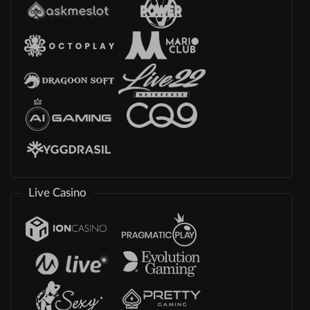
Live Casino