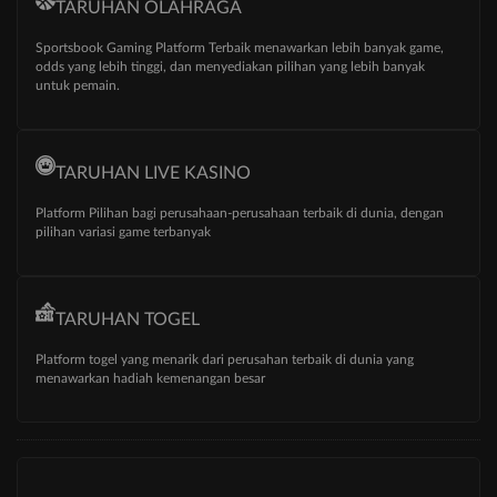
TARUHAN OLAHRAGA
Sportsbook Gaming Platform Terbaik menawarkan lebih banyak game,
odds yang lebih tinggi, dan menyediakan pilihan yang lebih banyak
untuk pemain.
TARUHAN LIVE KASINO
Platform Pilihan bagi perusahaan-perusahaan terbaik di dunia, dengan
pilihan variasi game terbanyak
TARUHAN TOGEL
Platform togel yang menarik dari perusahan terbaik di dunia yang
menawarkan hadiah kemenangan besar