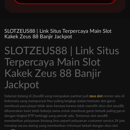
SLOTZEUS88 | Link Situs Terpercaya Main Slot
Kakek Zeus 88 Banjir Jackpot
SLOTZEUS88 | Link Situs
Terpercaya Main Slot
Kakek Zeus 88 Banjir
Jackpot
Selamat datang di Zeus88 yang merupakan partner judi
zeus slot
nomor satu di
Indonesia yang mempunyai fitur paling lengkap dalam bermain slot gacor
membuat para player tidak akan kecewa karena telah memilih situs slot zeus88,
dikarenakan kami telah bekerja sama untuk membuat game terbaik paling gacor
dengan tingkat RTP tertinggi yang pernah ada. Tentunya slot zeus88
memberikan pelayanan bintang lima seperti pelayanan costumer service 24 jam
nonstop secara daring yang memberikan informasi terkait dengan situs slot