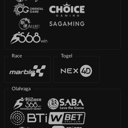
Race
Togel
Olahraga