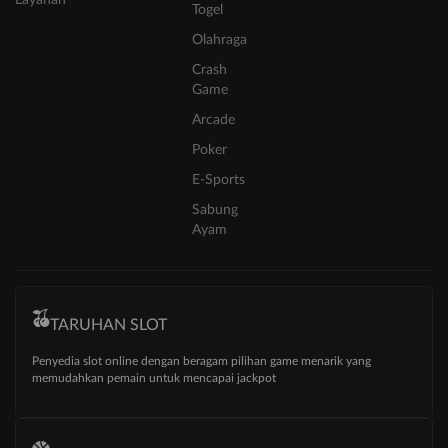
Layanan
Togel
Olahraga
Crash
Game
Arcade
Poker
E-Sports
Sabung
Ayam
TARUHAN SLOT
Penyedia slot online dengan beragam pilihan game menarik yang
memudahkan pemain untuk mencapai jackpot