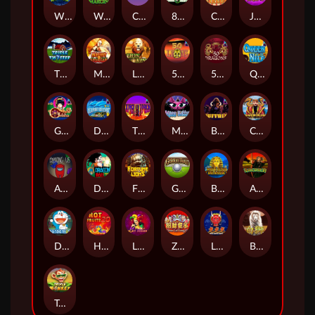
WORLD CUP FRENZY
WATER MARGIN
CRAZY 7
8 BALL SLOTS
CIRCUS
JIN QIAN WA
TRIPLE TWISTER
MIGHTY SPARTAN
LION KING
50 LIONS
50 DRAGONS
QUEEN OF THE NILE
GEISHA
DOLPHIN TREASURE
TIKI TORCH
MISS KITTY
BUFFALO
CHOY SUN DOA
AMONG US
DRAGON BALL
FORTUNE LIONS
GOLDEN TOUR
BOY KING
ARCHER
Doraemon
HOT FRUITS 20
LUCKY JOKER 5
ZHAO CAI TONG ZHI
LONG LONG LONG
BAI SHI
Triple Monkey