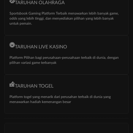
TARUHAN OLAHRAGA
Sportsbook Gaming Platform Terbaik menawarkan lebih banyak game,
odds yang lebih tinggi, dan menyediakan pilihan yang lebih banyak
untuk pemain.
TARUHAN LIVE KASINO
Platform Pilihan bagi perusahaan-perusahaan terbaik di dunia, dengan
pilihan variasi game terbanyak
TARUHAN TOGEL
Platform togel yang menarik dari perusahan terbaik di dunia yang
menawarkan hadiah kemenangan besar