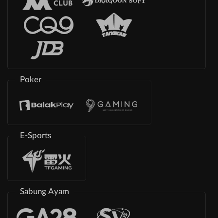
Poker
E-Sports
Sabung Ayam