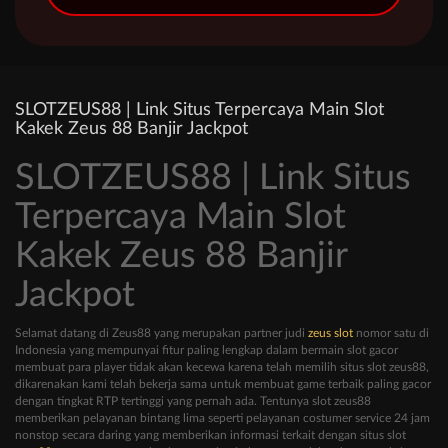
SLOTZEUS88 | Link Situs Terpercaya Main Slot
Kakek Zeus 88 Banjir Jackpot
SLOTZEUS88 | Link Situs
Terpercaya Main Slot
Kakek Zeus 88 Banjir
Jackpot
Selamat datang di Zeus88 yang merupakan partner judi
zeus slot
nomor satu di
Indonesia yang mempunyai fitur paling lengkap dalam bermain slot gacor
membuat para player tidak akan kecewa karena telah memilih situs slot zeus88,
dikarenakan kami telah bekerja sama untuk membuat game terbaik paling gacor
dengan tingkat RTP tertinggi yang pernah ada. Tentunya slot zeus88
memberikan pelayanan bintang lima seperti pelayanan costumer service 24 jam
nonstop secara daring yang memberikan informasi terkait dengan situs slot