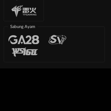
Sabung Ayam