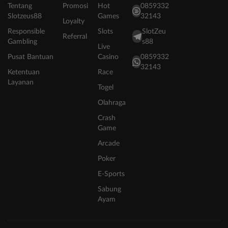
Tentang
Promosi
Hot
0859332
Slotzeus88
Games
32143
Loyalty
Responsible
Slots
SlotZeu
Referral
Gambling
s88
Live
Pusat Bantuan
Casino
0859332
32143
Ketentuan
Race
Layanan
Togel
Olahraga
Crash
Game
Arcade
Poker
E-Sports
Sabung
Ayam