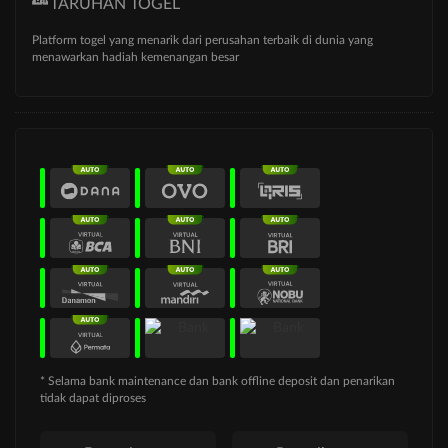
TARUHAN TOGEL
Platform togel yang menarik dari perusahan terbaik di dunia yang
menawarkan hadiah kemenangan besar
* Selama bank maintenance dan bank offline deposit dan penarikan
tidak dapat diproses