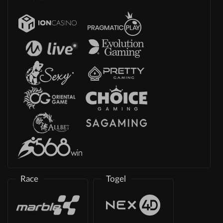
Race
Togel