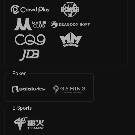
Poker
E-Sports