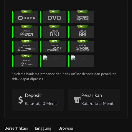
* Selama bank maintenance dan bank offline deposit dan penarikan
tidak dapat diproses
Deposit
Penarikan
Rata-rata 0 Menit
Rata-rata 5 Menit
Bersertifikasi
Tanggung
Browser