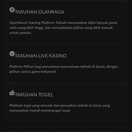
TARUHAN OLAHRAGA
Sportsbook Gaming Platform Terbaik menawarkan lebih banyak game,
odds yang lebih tinggi, dan menyediakan pilihan yang lebih banyak
untuk pemain.
TARUHAN LIVE KASINO
Platform Pilihan bagi perusahaan-perusahaan terbaik di dunia, dengan
pilihan variasi game terbanyak
TARUHAN TOGEL
Platform togel yang menarik dari perusahan terbaik di dunia yang
menawarkan hadiah kemenangan besar