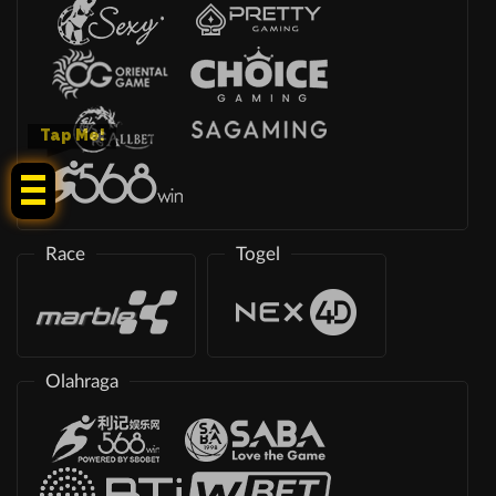
Tap Me!
Race
Togel
Olahraga