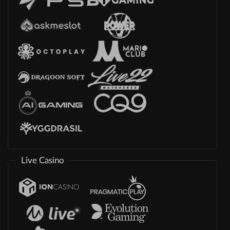
Live Casino