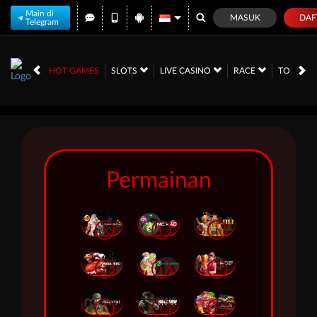
Main di
MASUK
DAF
Telegram
HOT GAMES
SLOTS
LIVE CASINO
RACE
TOGEL
Permainan
i
i
i
i
i
i
i
i
i