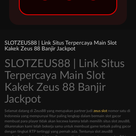
SLOTZEUS88 | Link Situs Terpercaya Main Slot
Kakek Zeus 88 Banjir Jackpot
SLOTZEUS88 | Link Situs
Terpercaya Main Slot
Kakek Zeus 88 Banjir
Jackpot
Selamat datang di Zeus88 yang merupakan partner judi
zeus slot
nomor satu di
Indonesia yang mempunyai fitur paling lengkap dalam bermain slot gacor
membuat para player tidak akan kecewa karena telah memilih situs slot zeus88,
dikarenakan kami telah bekerja sama untuk membuat game terbaik paling gacor
dengan tingkat RTP tertinggi yang pernah ada. Tentunya slot zeus88