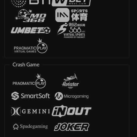
Crash Game