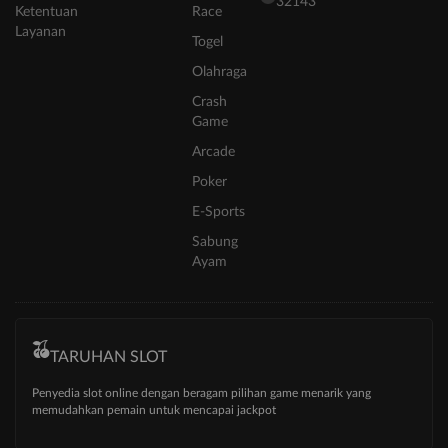
32143
Ketentuan
Race
Layanan
Togel
Olahraga
Crash
Game
Arcade
Poker
E-Sports
Sabung
Ayam
TARUHAN SLOT
Penyedia slot online dengan beragam pilihan game menarik yang
memudahkan pemain untuk mencapai jackpot