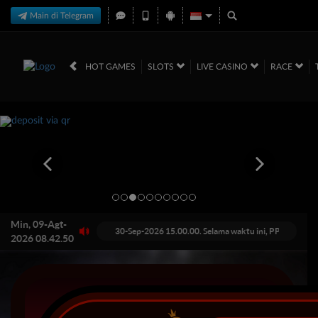
Main di Telegram
HOT GAMES
SLOTS
LIVE CASINO
RACE
Min, 09-Agt-
2026 dari 15.00.00 sampai 30-Sep-2026 15.00.00. Selama waktu ini, PP Virtual Spor
2026 08.42.50