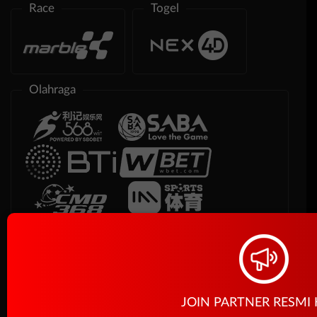
Race
Togel
Olahraga
JOIN PARTNER RESMI
Crash Game