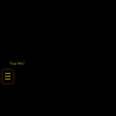
Tap Me!