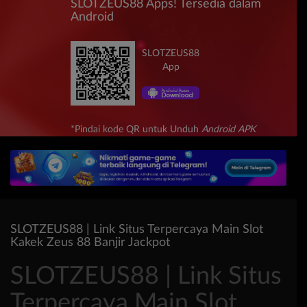
SLOTZEUS88 Apps! Tersedia dalam
Android
SLOTZEUS88
App
*Pindai kode QR untuk Unduh
Android APK
SLOTZEUS88 | Link Situs Terpercaya Main Slot
Kakek Zeus 88 Banjir Jackpot
SLOTZEUS88 | Link Situs
Terpercaya Main Slot