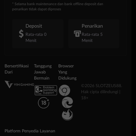
* Selama bank maintenance dan bank offline deposit dan
penarikan tidak dapat diproses
Deposit
Penarikan
Rata-rata 0
Rata-rata 5
Menit
Menit
Bersertifikasi
Tanggung
Browser
Dari
Jawab
Yang
Bermain
Didukung
©2026 SLOTZEUS88.
Hak cipta dilindungi |
18+
Platform Penyedia Layanan