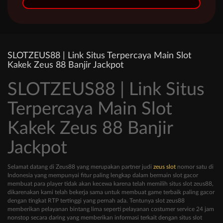
SLOTZEUS88 | Link Situs Terpercaya Main Slot
Kakek Zeus 88 Banjir Jackpot
SLOTZEUS88 | Link Situs
Terpercaya Main Slot
Kakek Zeus 88 Banjir
Jackpot
Selamat datang di Zeus88 yang merupakan partner judi
zeus slot
nomor satu di
Indonesia yang mempunyai fitur paling lengkap dalam bermain slot gacor
membuat para player tidak akan kecewa karena telah memilih situs slot zeus88,
dikarenakan kami telah bekerja sama untuk membuat game terbaik paling gacor
dengan tingkat RTP tertinggi yang pernah ada. Tentunya slot zeus88
memberikan pelayanan bintang lima seperti pelayanan costumer service 24 jam
nonstop secara daring yang memberikan informasi terkait dengan situs slot