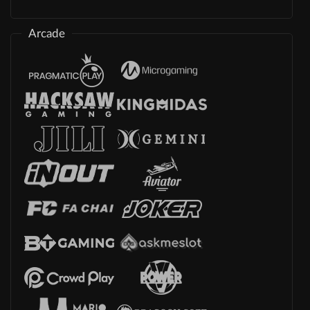
Arcade