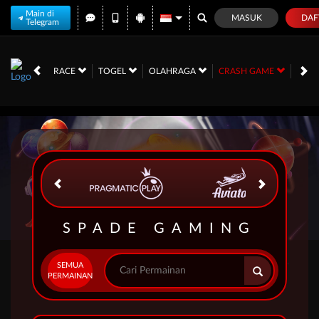
Main di
MASUK
DAF
Telegram
 CASINO
RACE
TOGEL
OLAHRAGA
CRASH GAME
ARC
SPADE GAMING
SEMUA
PERMAINAN