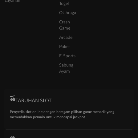
Layanan
Togel
Olahraga
Crash
Game
Arcade
Poker
E-Sports
Sabung
Ayam
TARUHAN SLOT
Penyedia slot online dengan beragam pilihan game menarik yang
memudahkan pemain untuk mencapai jackpot