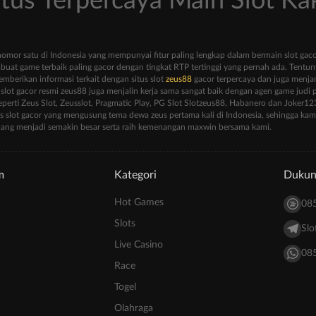
tus Terpercaya Main Slot Ka
omor satu di Indonesia yang mempunyai fitur paling lengkap dalam bermain slot gac
mbuat game terbaik paling gacor dengan tingkat RTP tertinggi yang pernah ada. Tentu
mberikan informasi terkait dengan situs slot
zeus88
gacor terpercaya dan juga menja
t gacor resmi zeus88 juga menjalin kerja sama sangat baik dengan agen game judi pr
perti Zeus Slot, Zeusslot, Pragmatic Play, PG Slot Slotzeus88, Habanero dan Joker123.
situs slot gacor yang mengusung tema dewa zeus pertama kali di Indonesia, sehingga ka
ang menjadi semakin besar serta raih kemenangan maxwin bersama kami.
m
Kategori
Dukun
Hot Games
08
Slots
Slo
Live Casino
08
Race
Togel
Olahraga