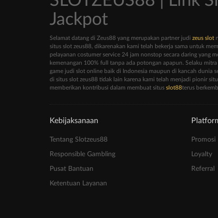
SLOTZEUS88 | Link Si
Jackpot
Selamat datang di Zeus88 yang merupakan partner judi
zeus slot
n
situs slot zeus88, dikarenakan kami telah bekerja sama untuk me
pelayanan costumer service 24 jam nonstop secara daring yang me
kemenangan 100% full tanpa ada potongan apapun. Selaku mitra slo
game judi slot online baik di Indonesia maupun di kancah dunia se
di situs slot zeus88 tidak lain karena kami telah menjadi pionir 
memberikan kontribusi dalam membuat situs
slot88
terus berkemb
Kebijaksanaan
Platfor
Tentang Slotzeus88
Promosi
Responsible Gambling
Loyalty
Pusat Bantuan
Referral
Ketentuan Layanan