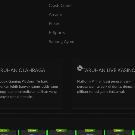
Crash Game
Arcade
Poker
E-Sports
Sabung Ayam
ARUHAN OLAHRAGA
TARUHAN LIVE KASIN
book Gaming Platform Terbaik
Platform Pilihan bagi perusahaan-
rkan lebih banyak game, odds yang
perusahaan terbaik di dunia, dengan
tinggi, dan menyediakan pilihan yang
pilihan variasi game terbanyak
banyak untuk pemain.