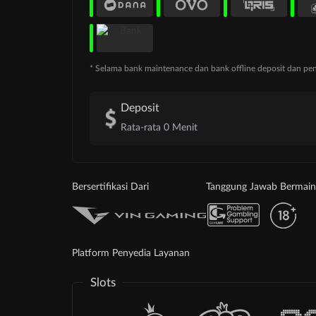
* Selama bank maintenance dan bank offline deposit dan pen
Deposit
Rata-rata 0 Menit
Bersertifikasi Dari
Tanggung Jawab Bermain
Platform Penyedia Layanan
Slots