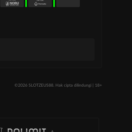
©2026 SLOTZEUS88. Hak cipta dilindungi | 18+