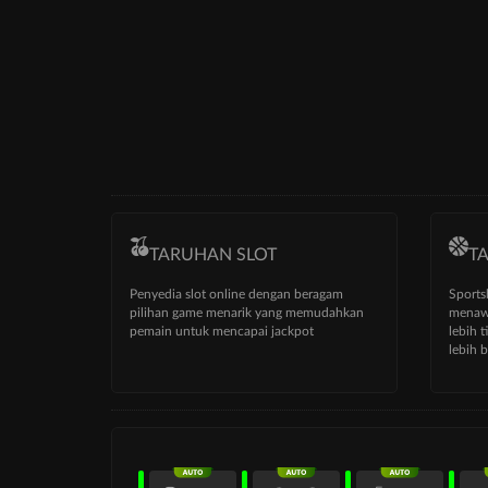
TARUHAN SLOT
T
Penyedia slot online dengan beragam
Sports
pilihan game menarik yang memudahkan
menawa
pemain untuk mencapai jackpot
lebih 
lebih 