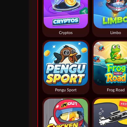
Cryptos
Limbo
Pengu Sport
Frog Road