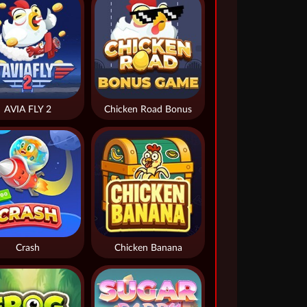
AVIA FLY 2
Chicken Road Bonus
Crash
Chicken Banana