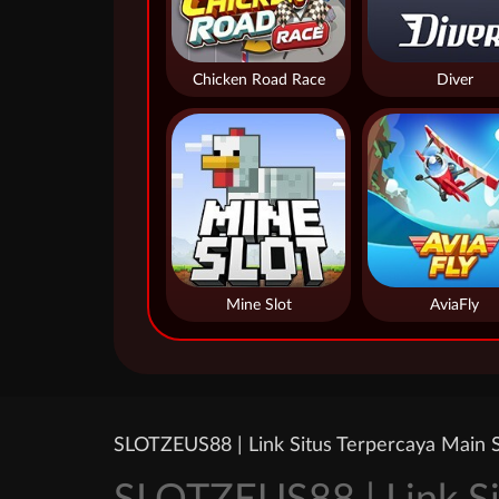
Chicken Road Race
Diver
Mine Slot
AviaFly
SLOTZEUS88 | Link Situs Terpercaya Main S