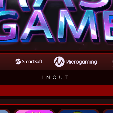
INOUT