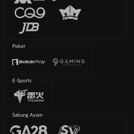
Poker
E-Sports
Sabung Ayam