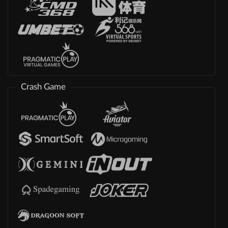
Crash Game