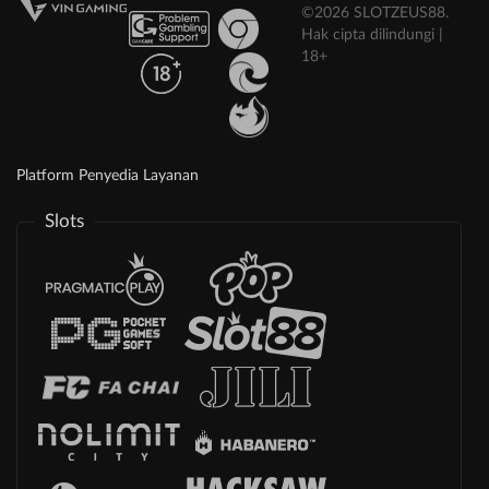
©2026 SLOTZEUS88.
Hak cipta dilindungi |
18+
Platform Penyedia Layanan
Slots