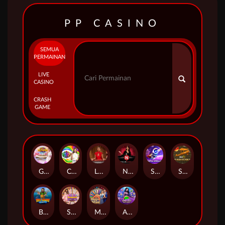
PP CASINO
SEMUA
PERMAINAN
LIVE
CASINO
CRASH
GAME
Gates of Olympus Roulette
Color Game Bonanza
Live Casino Lobby
Nexus Lounge
Spaceman
Slot88 High Flyer
Big Bass Crash
Sweet Bonanza Candyland
Mega Wheel
Amazing Baccarat