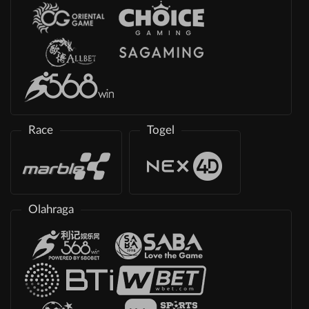
Race
Togel
Olahraga