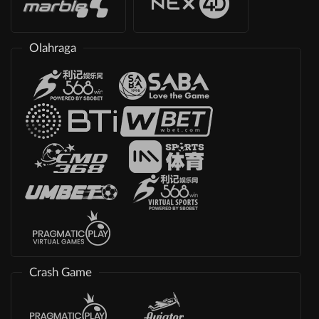
Olahraga
Crash Game