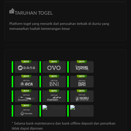
TARUHAN TOGEL
Platform togel yang menarik dari perusahan terbaik di dunia yang
menawarkan hadiah kemenangan besar
* Selama bank maintenance dan bank offline deposit dan penarikan
tidak dapat diproses