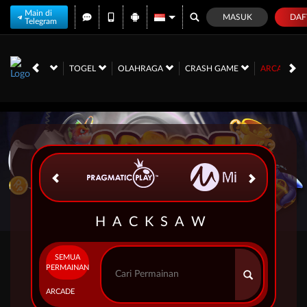
Main di
MASUK
DAF
Telegram
NO
RACE
TOGEL
OLAHRAGA
CRASH GAME
ARCADE
HACKSAW
SEMUA
PERMAINAN
ARCADE