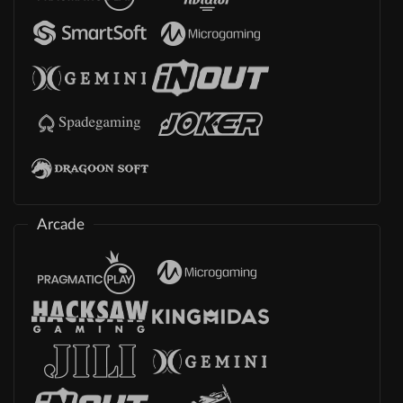
Arcade