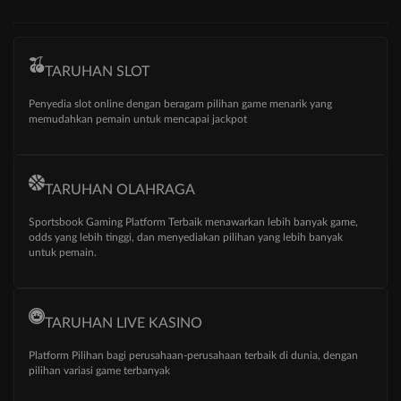
TARUHAN SLOT
Penyedia slot online dengan beragam pilihan game menarik yang
memudahkan pemain untuk mencapai jackpot
TARUHAN OLAHRAGA
Sportsbook Gaming Platform Terbaik menawarkan lebih banyak game,
odds yang lebih tinggi, dan menyediakan pilihan yang lebih banyak
untuk pemain.
TARUHAN LIVE KASINO
Platform Pilihan bagi perusahaan-perusahaan terbaik di dunia, dengan
pilihan variasi game terbanyak