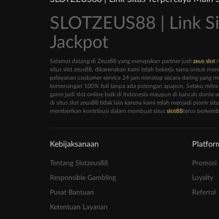
SLOTZEUS88 | Link Si
Jackpot
Selamat datang di Zeus88 yang merupakan partner judi
zeus slot
n
situs slot zeus88, dikarenakan kami telah bekerja sama untuk me
pelayanan costumer service 24 jam nonstop secara daring yang me
kemenangan 100% full tanpa ada potongan apapun. Selaku mitra slo
game judi slot online baik di Indonesia maupun di kancah dunia se
di situs slot zeus88 tidak lain karena kami telah menjadi pionir 
memberikan kontribusi dalam membuat situs
slot88
terus berkemb
Kebijaksanaan
Platfor
Tentang Slotzeus88
Promosi
Responsible Gambling
Loyalty
Pusat Bantuan
Referral
Ketentuan Layanan