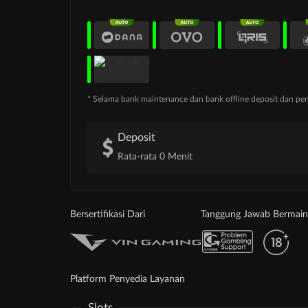
* Selama bank maintenance dan bank offline deposit dan pen
Deposit
Rata-rata 0 Menit
Bersertifikasi Dari
Tanggung Jawab Bermain
Platform Penyedia Layanan
Slots