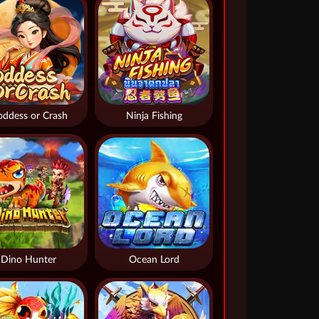
ddess or Crash
Ninja Fishing
Dino Hunter
Ocean Lord