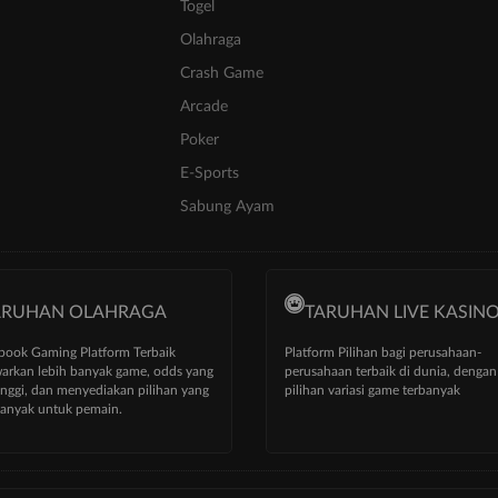
Togel
Olahraga
Crash Game
Arcade
Poker
E-Sports
Sabung Ayam
ARUHAN OLAHRAGA
TARUHAN LIVE KASIN
book Gaming Platform Terbaik
Platform Pilihan bagi perusahaan-
rkan lebih banyak game, odds yang
perusahaan terbaik di dunia, dengan
tinggi, dan menyediakan pilihan yang
pilihan variasi game terbanyak
banyak untuk pemain.