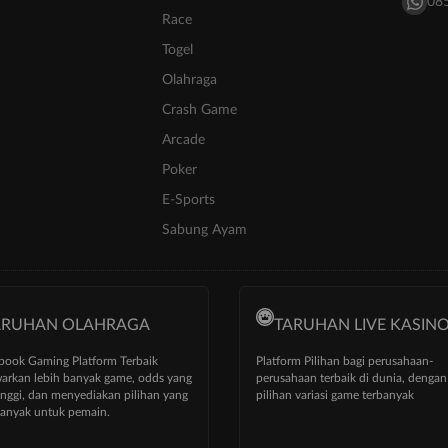
08
Race
Togel
Olahraga
Crash Game
Arcade
Poker
E-Sports
Sabung Ayam
ARUHAN OLAHRAGA
TARUHAN LIVE KASIN
book Gaming Platform Terbaik
Platform Pilihan bagi perusahaan-
rkan lebih banyak game, odds yang
perusahaan terbaik di dunia, dengan
tinggi, dan menyediakan pilihan yang
pilihan variasi game terbanyak
banyak untuk pemain.