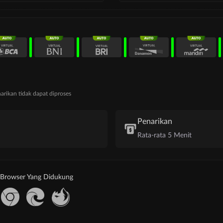
arikan tidak dapat diproses
Penarikan
Rata-rata 5 Menit
Browser Yang Didukung