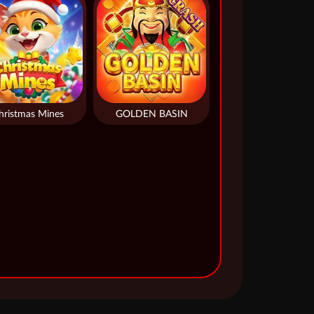
hristmas Mines
GOLDEN BASIN