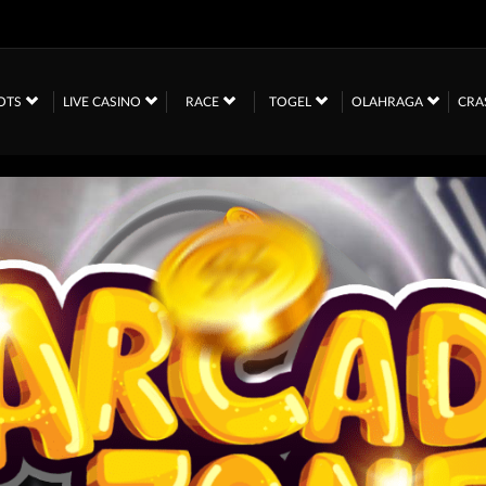
OTS
LIVE CASINO
RACE
TOGEL
OLAHRAGA
CRA