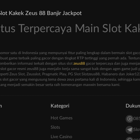
lot Kakek Zeus 88 Banjir Jackpot
tus Terpercaya Main Slot Ka
omor satu di Indonesia yang mempunyai fitur paling lengkap dalam bermain slot gac
mbuat game terbaik paling gacor dengan tingkat RTP tertinggi yang pernah ada. Tentu
mberikan informasi terkait dengan situs slot
zeus88
gacor terpercaya dan juga menja
t gacor resmi zeus88 juga menjalin kerja sama sangat baik dengan agen game judi pr
perti Zeus Slot, Zeusslot, Pragmatic Play, PG Slot Slotzeus88, Habanero dan Joker123.
situs slot gacor yang mengusung tema dewa zeus pertama kali di Indonesia, sehingga ka
ang menjadi semakin besar serta raih kemenangan maxwin bersama kami.
m
Kategori
Dukun
Hot Games
08
Slots
Slo
Live Casino