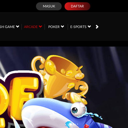
MASUK
DAFTAR
SH GAME
ARCADE
POKER
E-SPORTS
SABUNG AYAM