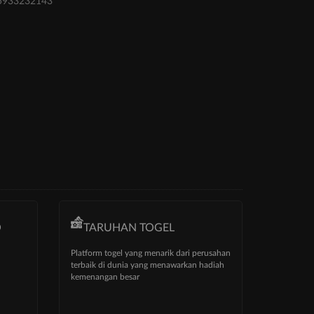
5933232143
O
TARUHAN TOGEL
Platform togel yang menarik dari perusahan
terbaik di dunia yang menawarkan hadiah
kemenangan besar