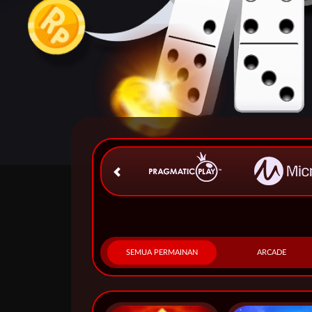
SEMUA PERMAINAN
ARCADE